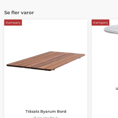
Se fler varor
Kampanj
Kampanj
Träsats Byarum Bord
Byarums Bruk