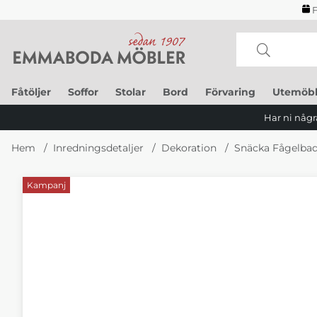
F
Fåtöljer
Soffor
Stolar
Bord
Förvaring
Utemöbl
Har ni några
Hem
Inredningsdetaljer
Dekoration
Snäcka Fågelba
Kampanj
Produktbilder