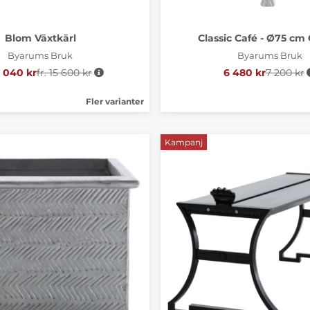
Blom Växtkärl
Classic Café - Ø75 cm
Byarums Bruk
Byarums Bruk
4 040 kr
fr. 15 600 kr
Ordinarie pris:
6 480 kr
7 200 kr
Ordinari
Fler varianter
Kampanj