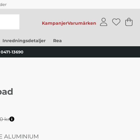
der
Kampanjer
Varumärken
V
An
.
Inredningsdetaljer
Rea
0471-13690
bad
0 kr
E ALUMINIUM