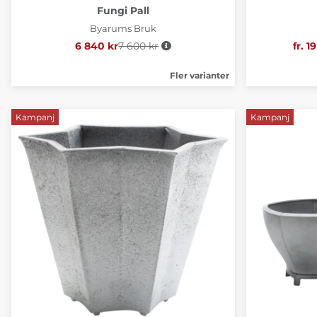
Fungi Pall
Byarums Bruk
6 840 kr
7 600 kr
Ordinarie pris:
fr. 1
Fler varianter
Kampanj
Kampanj