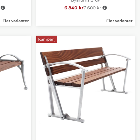
e pris:
6 840 kr
7 600 kr
Ordinarie pris:
Fler varianter
Fler varianter
Kampanj