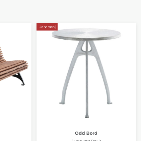
Kampanj
Odd Bord
Byarums Bruk