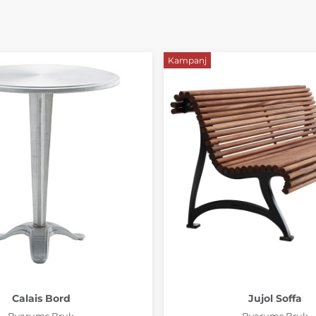
Kampanj
Calais Bord
Jujol Soffa
Byarums Bruk
Byarums Bruk