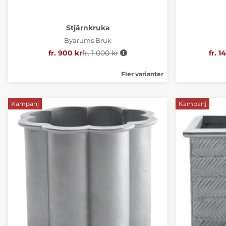
Stjärnkruka
Byarums Bruk
fr. 900 kr
fr. 1 000 kr
Ordinarie pris:
fr. 1
Fler varianter
Kampanj
Kampanj