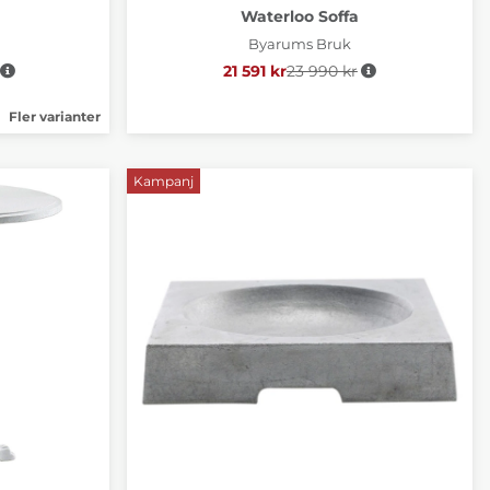
Waterloo Soffa
Byarums Bruk
e pris:
21 591 kr
23 990 kr
Ordinarie pris:
Fler varianter
Kampanj