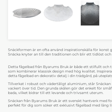
Snäckformen är en ofta använd inspirationskälla för konst
Snäcka knyter an till den traditionen och blir ett tidlöst oc
Detta fågelbad från Byarums Bruk är både ett stilfullt och 
som kombinerar klassisk design med hög kvalitet. Inspirera
detta fågelbad en dekorativ detalj i din trädgård, på uteplats
Tillverkat i robust och vädertåligt aluminium, står Snäckan 
vackert över tid. Den grunda skålen gör det enkelt för småf
bada, vilket bidrar till ett levande och trivsamt uterum.
Snäckan från Byarums Bruk är ett svenskt hantverk med fok
perfekt för dig som söker ett exklusivt fågelbad med lång l