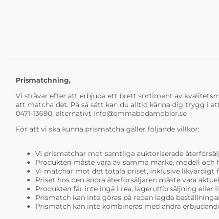
Prismatchning,
Vi strävar efter att erbjuda ett brett sortiment av kvalitetsmö
att matcha det. På så sätt kan du alltid känna dig trygg i at
0471-13690, alternativt
info@emmabodamobler.se
För att vi ska kunna prismatcha gäller följande villkor:
Vi prismatchar mot samtliga auktoriserade återförsälj
Produkten måste vara av samma märke, modell och ha i
Vi matchar mot det totala priset, inklusive likvärdigt f
Priset hos den andra återförsäljaren måste vara aktuell
Produkten får inte ingå i rea, lagerutförsäljning eller 
Prismatch kan inte göras på redan lagda beställninga
Prismatch kan inte kombineras med andra erbjudande