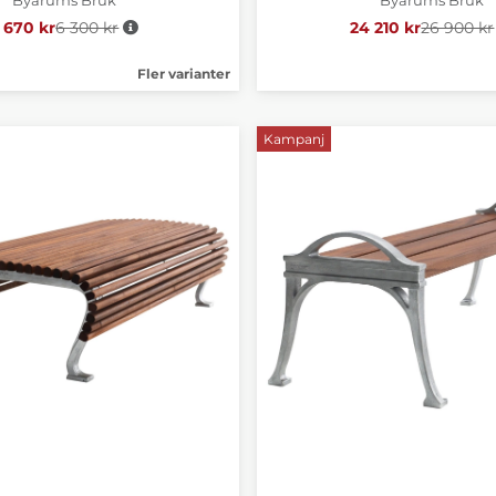
 670 kr
6 300 kr
Ordinarie pris:
24 210 kr
26 900 kr
Ordinari
Fler varianter
Kampanj