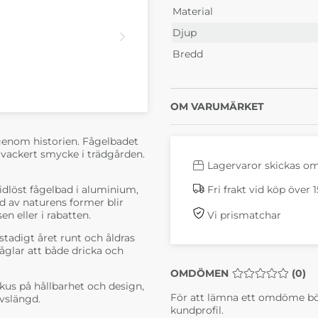
Material
Djup
Bredd
OM VARUMÄRKET
 genom historien. Fågelbadet
h vackert smycke i trädgården.
Lagervaror skickas o
tidlöst fågelbad i aluminium,
Fri frakt vid köp över 
d av naturens former blir
en eller i rabatten.
Vi prismatchar
stadigt året runt och åldras
åglar att både dricka och
OMDÖMEN
MEDELBETYG 0 
(
0
)
us på hållbarhet och design,
För att lämna ett omdöme bö
ivslängd.
kundprofil.