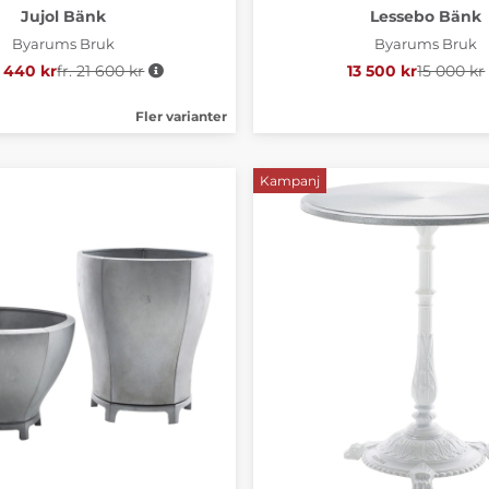
Jujol Bänk
Lessebo Bänk
Byarums Bruk
Byarums Bruk
9 440 kr
fr. 21 600 kr
Ordinarie pris:
13 500 kr
15 000 kr
Ordinari
Fler varianter
Kampanj