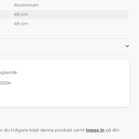
Aluminium
49 cm
49 cm
mgående
1500kr
AV 5 ANTAL BETYG 0
r du tidigare köpt denna produkt samt
logga in
på din