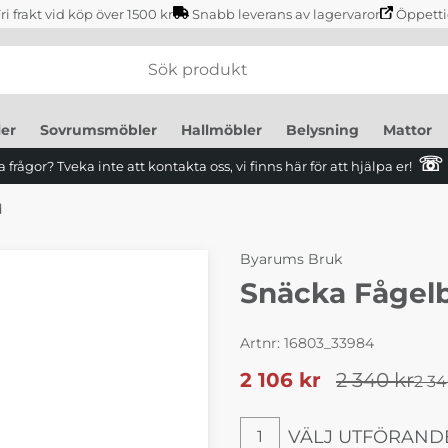
ri frakt vid köp över 1500 kr
Snabb leverans av lagervaror
Öppetti
er
Sovrumsmöbler
Hallmöbler
Belysning
Mattor
☏
 frågor? Tveka inte att kontakta oss, vi finns här för att hjälpa er!
d
Byarums Bruk
Snäcka Fågel
Artnr:
16803_33984
2 106
kr
2 340
kr
2 34
VÄLJ UTFÖRAND
1
Välj utförande Aluminium