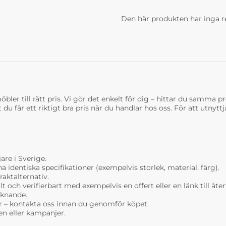
Den här produkten har inga r
bler till rätt pris. Vi gör det enkelt för dig – hittar du samma prod
t du får ett riktigt bra pris när du handlar hos oss. För att utnyt
are i Sverige.
dentiska specifikationer (exempelvis storlek, material, färg).
raktalternativ.
t och verifierbart med exempelvis en offert eller en länk till åt
liknande.
r – kontakta oss innan du genomför köpet.
n eller kampanjer.